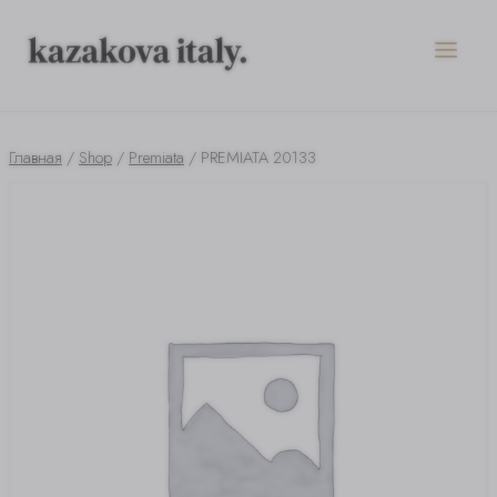
Перейти
к
содержимому
Главная
/
Shop
/
Premiata
/
PREMIATA 20133