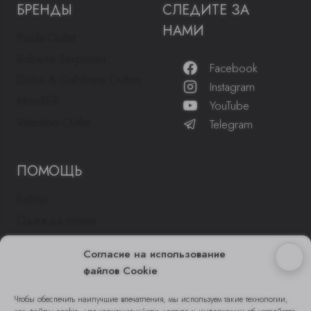
БРЕНДЫ
СЛЕДИТЕ ЗА
НАМИ
Prada Outlet
Roberto Serpentini
Facebook
Dolce & Gabbana Outlets
Instagram
MooRER
YouTube
Valentino Outlet
Telegram
ПОМОЩЬ
Байер
Одежда оптом
Отзывы
Согласие на использование
Контакты
файлов Cookie
Блог
Чтобы обеспечить наилучшие впечатления, мы используем такие технологии,