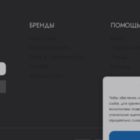
БРЕНДЫ
ПОМОЩ
Prada Outlet
Байер
Roberto Serpentini
Одежда оп
Dolce & Gabbana Outlets
Отзывы
MooRER
Контакты
Valentino Outlet
Блог
Чтобы обеспечить 
cookie, для хране
технологиями позв
уникальные иденти
отрицательно сказ