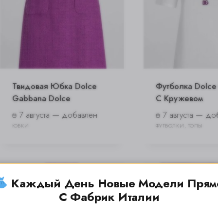
Твидовая Юбка Dolce
Футболка Dolce
Gabbana Dolce
С Кружевом
7 августа — добавлен
7 августа — до
ЮБКИ
ФУТБОЛКИ, ТОПЫ
Каждый День Новые Модели Прям
С Фабрик Италии