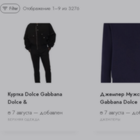
Сортировка:
Отображение 1–9 из 3276
Filter
самые
недавние
Куртка Dolce Gabbana
Джемпер Мужск
Dolce &
Gabbana Dolce
7 августа — добавлен
7 августа — до
ВЕРХНЯЯ ОДЕЖДА
ДЖЕМПЕРЫ